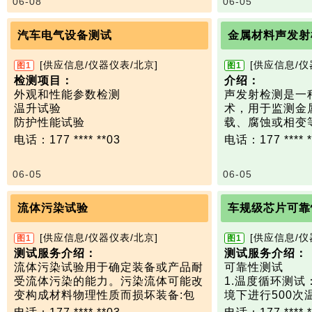
06-08
06-05
4、背景噪声（AN）---（9kHz~18G
试验室尺寸：580
Hz）
500mm（深×宽
5、屏蔽效能（SE）---（9kHz~40G
温度0℃～+70℃
汽车电气设备测试
金属材料声发射
Hz）
湿度30%RH～9
6、安全性能---（接地电阻、耐电
[供应信息/仪器仪表/北京]
[供应信息/仪
图1
图1
压、绝缘电压）
检测项目：
介绍：
外观和性能参数检测
声发射检测是一
温升试验
术，用于监测金
防护性能试验
载、腐蚀或相变
耐异常电压试验
陷（如裂纹萌生
电话：177 **** **03
电话：177 **** *
绝缘耐压试验
夹杂物破裂、塑
耐温度性能试验
应变能而产生的
06-05
06-05
温度/湿度组合循环试验
射信号）。
振动试验
与超声、射线等“
盐雾试验
同，声发射是被
流体污染试验
车规级芯片可靠
工业溶剂试验
的“声音”，因此
表面防护检验
·▪实时监测结构
[供应信息/仪器仪表/北京]
[供应信息/仪
图1
图1
·▪定位损伤源（
测试服务介绍：
测试服务介绍：
·▪评估损伤演
流体污染试验用于确定装备或产品耐
可靠性测试
展速率）；
受流体污染的能力。污染流体可能改
1‌.温度循环测试‌
·▪整体结构完整
变构成材料物理性质而损坏装备:包
境下进行500
器、管道、桥梁
装失效、塑料和橡胶的开裂与膨胀、
可靠性。 ‌