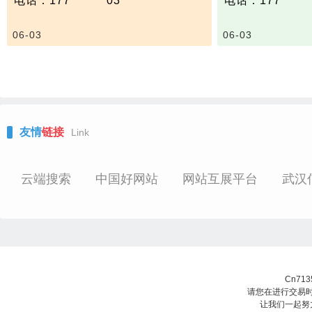
电话：177 **** **03
电话：177 **** *
简言之：声发射 
抗氧化剂和可溶性物质的吸附、密封
2‌.功率循环测
器”，听它“喊疼
或垫圈失效、粘结失效、失去涂层/
应力，验证封装
声发射检测：金
06-03
06-03
标志、腐蚀、融化或分解等。
5℃~175℃循环）
测及结果评价方法 G
适用范围：武器装备、仪器设备、医
‌3.湿热测试‌：8
承压设备无损检
疗器械、电子电器、汽车电子、轨道
行1000小时，
测NB/T47013.9
交通、航空航天等产品的元器件、结
构件、组件以及整机等。
测试标准示例：GB∕T 2423.54-202
2、GJB 150.26-2009等。
友情
链接
Link
技术参数：
只做：
容积：≤2.0m³（1000mm×2000mm
×1000mm）
云端搜索
中国好网站
网站互展平台
武汉
温度范围：-70℃～+200℃
Cn71
请您在进行交易时
让我们一起努