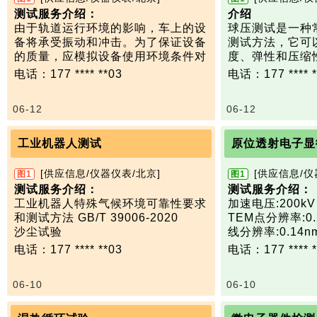
测试服务介绍：
介绍
由于轨道运行环境的影响，车上的设
球压测试是一种
备将承受振动和冲击。为了保证设备
测试方法，它可
的质量，应模拟设备使用环境条件对
度、弹性和压缩
其进行一段时间的试验。 本标准规
测试服务介绍：
电话：177 **** **03
电话：177 **** *
定了对要安装在轨道机车车辆上的设
1.
试验压力：88
备进行随机振动和冲击试验的要求。
面控制
06-12
06-12
项目说明：
2.
测量精度：±0.
只测尺寸600mmX 600mm以内产品
度)
频率范围:5-4000Hz
3. 保压时间：0
工业机器人测试
原位透射电子显
推力:6KN(600kg)
版本/标准号：GB/T
最大加速度:980m/s2
IEC 60695-10-2
[供应信息/仪器仪表/北京]
[供应信息/仪
图1
图1
最大位移:51mmp-p
10-2:2014
测试服务介绍：
测试服务介绍：
最大荷载:200kg。
工业机器人特殊气候环境可靠性要求
加速电压:200kV
版本/标准号： GBT 21563-2018
和测试方法 GB/T 39006-2020
TEM点分辨率:0.
标准名称：轨道交通 机车车辆设备
沙尘试验
线分辨率:0.14n
冲击和振动试验
只测：容积≤1400mm*1200mm*12
信息分辨率:0.12
电话：177 **** **03
电话：177 **** *
00
STEM分辨率:0.1
放大倍数:25~1500
06-10
06-10
2300000(STEM
Super-XED
率:136 eV。