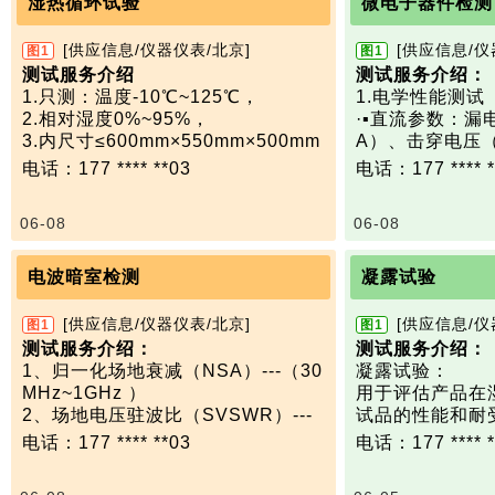
湿热循环试验
微电子器件检测
[供应信息/仪器仪表/北京]
[供应信息/仪
图1
图1
测试服务介绍
测试服务介绍：
1.只测：温度-10℃~125℃，
1.电学性能测试
2.相对湿度0%~95%，
·▪‌直流参数‌：漏
3.内尺寸≤600mm×550mm×500mm
A）、击穿电压（
电阻（0.1mΩ-
电话：177 **** **03
电话：177 **** *
（0.5-5V） ‌1
·▪‌交流参数‌
06-08
06-08
间、S参数、噪声系
2.可靠性测试
包括高温高湿老化
电波暗室检测
凝露试验
H）、温度循环（-
静电放电（HBM 
[供应信息/仪器仪表/北京]
[供应信息/仪
图1
图1
适用于航空航天
测试服务介绍：
测试服务介绍：
领域。 ‌
1、归一化场地衰减（NSA）---（30
凝露试验：
检测标准：
MHz~1GHz ）
用于评估产品在
微电子器件试验方
2、场地电压驻波比（SVSWR）---
试品的性能和耐
B-2005
（1GHz~18GHz）
湿热交替条件下
电话：177 **** **03
电话：177 **** *
3、场强均匀性（FU）---（80MHz~
是否稳定，以及
18GHz）
会受到影响；