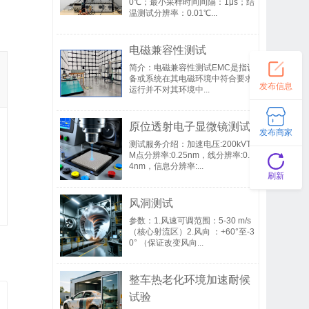
0℃；最小采样时间间隔：1μs；结
温测试分辨率：0.01℃...
电磁兼容性测试
简介：电磁兼容性测试EMC是指设
备或系统在其电磁环境中符合要求
发布信息
运行并不对其环境中...
原位透射电子显微镜测试
发布商家
测试服务介绍：加速电压:200kVTE
M点分辨率:0.25nm，线分辨率:0.1
4nm，信息分辨率:...
刷新
风洞测试
参数：1.风速可调范围：5-30 m/s
（核心射流区）2.风向 ：+60°至-3
0° （保证改变风向...
整车热老化环境加速耐候
试验