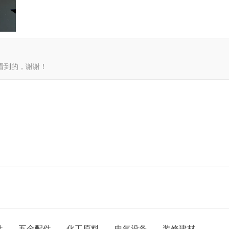
网看到的，谢谢！
件
五金配件
化工原料
电气设备
装修建材