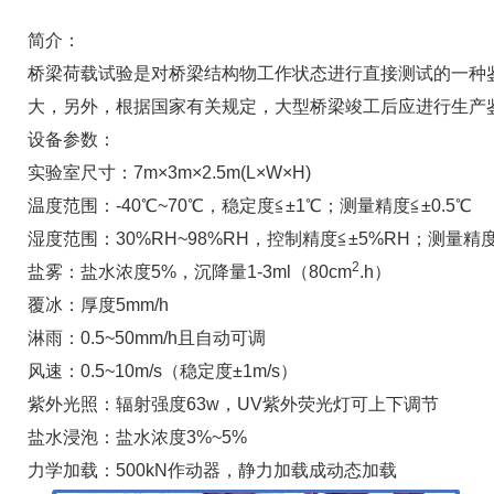
简介：
桥梁荷载试验是对桥梁结构物工作状态进行直接测试的一种
大，另外，根据国家有关规定，大型桥梁竣工后应进行生产
设备参数：
实验室尺寸：7m×3m×2.5m(L×W×H)
温度范围：-40℃~70℃，稳定度≦±1℃；测量精度≦±0.5℃
湿度范围：30%RH~98%RH，控制精度≦±5%RH；测量精度
2
盐雾：盐水浓度5%，沉降量1-3ml（80cm
.h）
覆冰：厚度5mm/h
淋雨：0.5~50mm/h且自动可调
风速：0.5~10m/s（稳定度±1m/s）
紫外光照：辐射强度63w，UV紫外荧光灯可上下调节
盐水浸泡：盐水浓度3%~5%
力学加载：500kN作动器，静力加载成动态加载