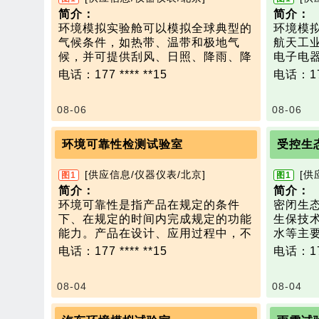
简介：
简介：
环境模拟实验舱可以模拟全球典型的
环境模
气候条件，如热带、温带和极地气
航天工
候，并可提供刮风、日照、降雨、降
电子电
雪等各种气象条件。
及相关
电话：177 **** **15
电话：177
可以应用于车辆、兵器、飞行器、电
度及风
力、通信等领域。模拟测定国防科
际使用
08-06
08-06
技、航天工业及相关行业产品的设备
候性和
运行时的温湿度及风速分布特性，以
环境室
评价设备在实际使用条件下的节能
件，如
环境可靠性检测试验室
受控生
性、耐候性和环境适应性。
提供刮
技术参数：
气象条
[供应信息/仪器仪表/北京]
[供
图1
图1
温度范围：－20 ～ 55 ℃；
飞行器
简介：
简介：
相对湿度范围：30 ～ 90% RH；
领域。
环境可靠性是指产品在规定的条件
密闭生
降雨:水温5~35℃；
本产品
下、在规定的时间内完成规定的功能
生保技
雨量：90~150mm/h，降雨面积20
发动机
能力。产品在设计、应用过程中，不
水等主
m；
车、客
断经受自身及外界气候环境及机械环
系统内
电话：177 **** **15
电话：177
降雪：持续喷雾降雪1小时以上，环
车辆在
境的影响，而仍需要能够正常工作，
一步减
境温度-7~-20℃，降雪面积10 m2
度、湿
这就需要以试验设备对其进行验证。
求。其
风速：1~10m/s，风口面积1m2
行状态
08-04
08-04
环境可靠性试验可以在产品的研发阶
生物部
其他模拟环境参数可根据用户实际需
测汽车
段、试产阶段和量产抽检阶段对产品
实现系
求具体设计
行的性
的可靠性进行验证，有利于企业节省
用途：