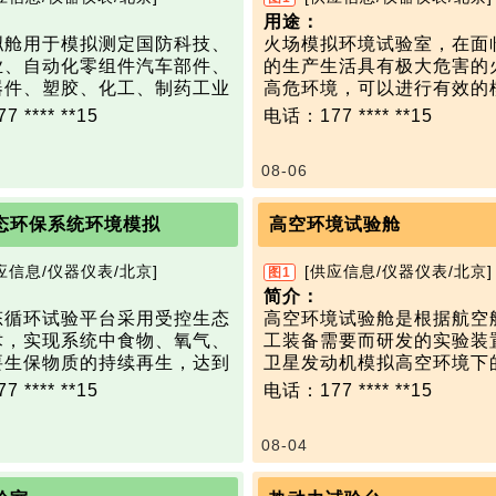
用途：
拟舱用于模拟测定国防科技、
火场模拟环境试验室，在面
业、自动化零组件汽车部件、
的生产生活具有极大危害的
器件、塑胶、化工、制药工业
高危环境，可以进行有效的
行业产品的设备运行时的温湿
研发热防护新型服装材料，
 **** **15
电话：177 **** **15
速分布特性，以评价设备在实
设计热防护装备，有效遏制
条件下的舒适性、节能性、耐
场和热辐射等危险环境对人
08-06
环境适应性。
热伤害，具有重大科学价值
可以模拟全球典型的气候条
试验参数可根据需求定制：
热带、温带和极地气候，并可
尺寸：长4m，宽3m，深度2
态环保系统环境模拟
高空环境试验舱
风、日照、降雨、降雪等各种
喷火器：6组，12只
件。也可应用于车辆、兵器、
喷火最短频率：2-3s
应信息/仪器仪表/北京]
[供应信息/仪器仪表/北京]
图1
、电力、通信、纺织、农业等
喷火高度：3m，精度：≤3
简介：
温度测量：测温范围0~150
态循环试验平台采用受控生态
高空环境试验舱是根据航空
适用于点燃式发动机、压燃式
度：0.5℃。
术，实现系统中食物、氧气、
工装备需要而研发的实验装
及电动式动力乘用车、商用
易盛泰和火场环境模拟试验
要生保物质的持续再生，达到
卫星发动机模拟高空环境下
车及重型机械等车辆。可模拟
实际模拟环境，感知高温热
各种物质的高度闭合循环，进
验。试验时发动机以脉冲的
 **** **15
电话：177 **** **15
户外经受的各种环境条件（温
燃烧程度，真实的反应试验
少乘员所需生保物质的补给需
高速、高温的燃气,如何将
度、光照、强风等）和汽车运
受各类综合环境影响下的真
中，高等植物是该系统的关键
出的高温、高速的燃气冷却
（车速、行驶阻力等），以检
靠性。
08-04
件，通过培养高等植物，即可
入大气，保持试验舱内处于
零部件及整车在一定条件下运
统中食物、水和氧气的再生。
压环境，是高空模拟试验中
能。
首要技术关键。