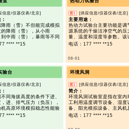
验室
热动力试验台
数：
态生保系统主要功能：食品生
高空环境试验舱可开展机电
：－20 ～ 55 ℃；
物再循环、水再循环、气体再
原适应性试验和高原性能测
应信息/仪器仪表/北京]
[供应信息/仪器仪表/北京]
图1
范围：30 ～ 90% RH；
在医学上可应用于高原生理
途：
主要用途：
温5~35℃，雨量：90~150
态生保系统可分为两部分：环
运动训练、临床疾病治疗。
拟降雨（雪）不但能完成模拟
热动力试验台主要功能是调
，降雨面积20m2；
和食品生产。
技术参数：
数的降雨（雪），从小雨
源系统的干燥洁净空气的压
持续喷雾降雪1小时以上，环
制由气体再循环、水再循环和
以下规格仅供参考，可根据
，到中雨（雪），暴雨等不同
量、温度和湿度等参数。该
7~-20℃，降雪面积10 m2；
理三大系统组成。
定制：
真实降雨（雪），天气，雨
于在飞机环境控制系统试验
~10m/s，风口面积1m2。
 **** **15
电话：177 **** **15
产包括植物培养室、藻类生物
模拟海拔高度:100m～3000
量大小、雨滴直径和降雨
同飞行任务时发动机高中压
数可根据用户实际需求具体设
、动物饲养所和水族馆四个部
温度范围：-60～+85℃
时间都可以自由设定，工程师
扇端引气、机翼防冰引气、
湿度范围：10%~95%RH
08-01
据试验需要选择相应的降水形
供气、冲压空气和驾驶舱/
: 高低温试验箱、恒温恒湿
数：
大气压力范围：1kPa～100
气，提供环境控制试验室高
、盐雾试验箱、臭氧老化试验
：常压/低压（70kPa）
供氧范围：流量≥350L/min
数
：
室冷源等。
实验台
环境风洞
雨试验箱、紫外老化试验箱
：20～30℃ (开灯)，20～2
～0.6MPa
：-40-60℃ 控制精度：
技术
参数
：
)
出口压力： 0MPa ~3.5MP
应信息/仪器仪表/北京]
[供应信息/仪器仪表/北京]
图1
：60～80%RH，控制精度
：40-95％RH 控制精度：
压力变化率50kPa/s～1000 
途：
简介：
H
S，在0.2MPa～3.5MPa
拟不同海拔高度的条件下进、
环境风洞试验室是指在室内
：氧气19～25% V/V，二
1-10mm/小时
任意选择和控制；
度，进、排气压力（负压），
工利用温度调节设备、湿度
00～8000ppm
5-10mm/小时雪洒落均匀类
出口温度： 室温~650℃；
动机高原环境模拟稳态性能验
备、阳光模拟设备、主风机
0.5 m/s
雪，积雪蓬松干燥。
加温变化率5℃/S～90℃/S
备、新风系统设备及其他子
：氧气19～25kPa，二氧
 **** **15
电话：177 **** **15
：2mm/h
～650℃范围内，可以任意
数
：
的相互配合来模拟试验所需
～0.8kPa
制；
模拟海拔高度0m~6500m的
境，包括温度、湿度、风速
出口流量： 0kg/h~8000kg