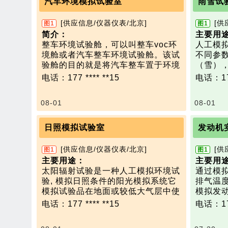
汽车环境模拟试验室
雨雪试
技术参
研发和生产成本、提高产品质量。
受控生
温度范围
环境可靠性检测试验在军事领域中的
产、废
[供应信息/仪器仪表/北京]
[供
图1
图1
相对湿度
应用十分广泛，可进行武器装备、
循环。
简介
：
主要用
降雨：水
部件级、零件级、材料等环境可靠性
受控生
整车环境试验舱，可以叫整车voc环
人工模
mm/h
检测，可保证武器装备的在服役性
境控制
境舱或者汽车整车环境试验舱。该试
不同参
降雪：
能。
环境控
验舱的目的就是将汽车整车置于环境
（雪）
境温度-
技术参数：
废物管
舱内，根据需要调节舱内的温度、湿
级别的
风速：1
电话：177 **** **15
电话：177
海拔高度：0～30000m，控制精度≤
食品生
度、关照度、背景等环境条件；在汽
（雪）
以上参
0.002MPa
反应器
车驾驶舱内采样或进行气味评估。
（雪）
计。
温度范围：-70℃～100℃，均匀度≤
分。
08-01
08-01
汽车环境模拟试验装置可以模拟汽车
可以根
热门产品
±2.0℃
技术参
在实际行驶中遇到的雨、雪、阳光、
式。
试验箱
湿度范围：5％RH～100％RH, 控制
大气压力
振动、冷热负荷、高低气压和行驶速
技术参
日照模拟试验室
发动机
机、淋
精度≤±5%RH
温度控制
度等。
温度范围
太阳辐射：全光谱强度1120w/m2,均
5℃(关灯
在环境模拟试验装置中进行整车试验
±1℃
[供应信息/仪器仪表/北京]
[供
图1
图1
匀度≤10% 红外辐射强度500w/m2,
湿度控制
具有不受地区、季节及时间限制，可
湿度范围
主要用途：
主要用
均匀度≤10% 紫外辐射强度63w/m
≤±5%R
复现自然条件、模拟极值条件，可在
±5％RH
太阳辐射试验是一种人工模拟环境试
通过模
2，均匀度≤10%
气体浓度
相同环境条件下多次重复试验，有利
降雨量：
验, 模拟日照条件的阳光模拟系统它
排气温
淋雨试验：雨滴直径0.5mm～4.5m
氧化碳20
于评估和详细分析试验数据等优点。
降雪量：
模拟试验品在地面或较低大气层中使
模拟发
m，喷嘴压力＞276Kpa
风速：0～
技术参数
：
似自然
用或无遮蔽贮存期间暴露在日辐射条
证。
降雪试验：0～10mm/h，均匀度≤
气体分压
电话：177 **** **15
电话：177
1、 建设规格：尺寸根据客户要求可
覆冰厚度
件下受到的影响。该系统根据形式通
技术参
5%
化碳0.2
以量身定做
常分为两类，一类是固定在测试段顶
1）能够
吹风试验：0～10m/s，出风口风速
2、 温度范围：-45℃-65℃，控制精