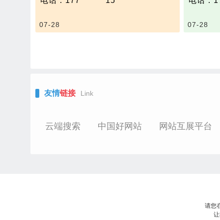
电话：177 **** **15
电话：177
主通道
可靠性的一种重要试验设备。
等提供
主通道
采用盐雾腐蚀的方式来检测被测样品
功能：
最低温度
07-28
07-28
的可靠性，盐雾是指大气中由含盐微
路面环
度：约-
小液滴所构成的弥散系统，是人工环
复现交
最低真空
境三防系列中的一种，很多产品需模
面振动
（宇宙空
拟海洋周边气候对产品造成的破坏
雾、覆
帕斯卡
性，大型盐雾实验室分为中性盐雾和
盐类浸
最大辐射
酸性盐雾两种，其区别在于符合的标
种环境
准与试验方法不同，又名“NSS”和"C
构件、
友情
链接
Link
ASS"试验，是人工三防气候中常见
环境适
的一种测试方法。
提高设
技术参数
：
验台同
温度波动度±0.5℃ （空载时）
云端搜索
中国好网站
网站互展平台
备、交
升降温速率:0.7~1℃/min
证、测
温度范围： 20℃～80℃
参数：
湿度范围：95～98%RH
1）实
空气饱和器：RT＋10℃ ～ 90℃
2）温度
温度均匀度：2℃
3）湿度
喷雾沉降量：1～2ml / 80cm2·h
4）阳光
20w/m
5）降雨强
请您
6）降雪
让