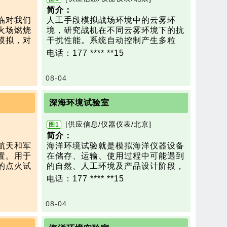
简介
：
临对我们
人工手段模拟战场环境中的云雾环
火场燃烧
境，研究战机在不同云雾环境下的抗
模拟，对
干扰性能。系统自动控制产生多粒
科学合理
径、多种类的自然云雾谱，对实验室
电话：177 **** **15
火灾、战
内能见度、云雾粒径及浓度进行实时
体造成的
监测，并将监测结果反馈至控制系统
08-04
。
进行干扰环境的自适应调节。
技术参数：
m
试验室尺寸：30mx30mx20m(LxWx
深海环境试验室
H) (可定制)
造雾粒径范围：0.2μm～50μm
[供应信息/仪器仪表/北京]
图1
%；
造雾能量：10min内充满房间，能见
简介：
0℃，精
度控制10m～200m
航天和军
海洋环境试验就是模拟海洋仪器设备
云雾数据库：提供自然界云雾粒径曲
置。用于
在储存、运输、使用过程中可能遇到
室模拟可
线数据库，可调出曲线模型
的点火试
的自然、人工环境及产品设计阶段，
流、预报
曲线误差：人工造物曲线分布和自然
方式排出
在不同应力下的可靠性检测。
电话：177 **** **15
装备在经
云雾曲线分布误差≤30%
发动机排
海底拥有丰富的矿产资源和生物资
实性和可
、抽吸排
源。近年来海洋的开发度逐渐加大，
08-04
稳定的低
国内外都投资了很大的财力、物力，
要解决的
进行深海科学研究、海洋资源调查、
深海装备研究和试验，为科学家走向