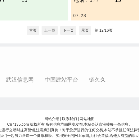
 **** **15
电话：177 **** **15
舱直径：根据客户需求定制
速、二氧化碳等。
的试验数据。
样性的实验研究、设备系统
降雨范围：0～800mm/h,雨
舱全长：根据客户需求定制
参数
:
应性和可靠性研究等。
5mm～4.5mm
：约-190℃（宇宙空间温
1）反力架系统：
07-28
境试验台能够在实验室条件下
功能：
雾滴直径：15～50μm，液
270℃）
推力：500KN，行程300
通运输路面环境状况，进行路
1）雨林环境模拟舱用于复
0.03～3.0g/m3
度：100万分之一帕斯卡
作动器
、高低温交变、湿热交变、盐
主要自然环境，主要包括高
首页
上一页
下一页
尾页
第 12/16页
间真空度：1000万分之一
2）环境舱
冰、淋雨、紫外光照、碳化、
年降雨量和年太阳辐射参数
）
温度：-40℃～70℃，控
泡、风、疲劳加载等一种或多
可通过调节设计参数值模拟
强度：约1.8KW/m2
≤±1℃，测量精度≤0.5℃
耦合试验环境，为交通材料、
的雨林环境；
湿度：30%～98%RH，
缩比模型等不同路面结构提供
2）雨林环境模拟实验室，
≤±5%
应性、稳定性和加速等实验，
料、设备、系统等实验件的
盐雾：盐水浓度3%～5%
计、研发的能力。路面环境实
性和环境可靠性研究，同时
降量1～3ml/80cm2.h
样可为路面上的各类气象设
于人机、动植物生态等多参
淋雨：降雨强度0.5～50m
通设备等提供可控稳定的验
武汉信息网
中国建站平台
拟；
链久久
雨滴大小0.5～5mm，降雨
试、校对等。
3）雨林环境模拟实验室主
直、倾斜可调
不同地域的雨林条件，包括
降雪/覆冰：强度0～5mm/
验室尺寸：可定制；
度、降雨、阳光辐射等各类
风速：0.5～10m/s，稳定
：-65℃~120℃；
件；
s
：30%RH~95%RH；
4）雨林环境模拟实验室可
二氧化碳：浓度0～20%V
模拟：全光谱，辐射照度11
护、改善生态环境、植物水
网站介绍
|
联系我们
|
网站地图
制精度≤±2%
2；
验研究提供实验数据。
Cn7135.com 版权所有
所有信息均由网友发布,本站会认真审核每一条信息。
紫外光照：辐照强度63w/
度：0.5~102mm/h；
参数
：
在进行交易时提高警惕,注意辨别真伪！对于您所进行的任何交易,本站不承担任何法律
照波长：320～0.4μm
强度：5~10mm/h；
1）尺寸：50~200㎡；
我们一起努力营造一个健康积极、实用安全的网上家园,为社会造福,给他人有益的帮
盐水浸泡：盐水浓度3%～