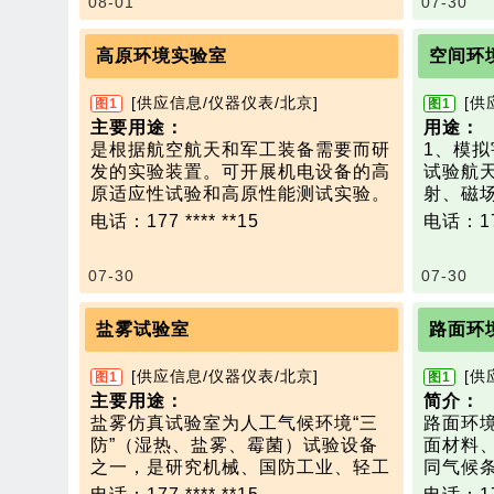
08-01
07-30
部的，即顶置式；另一类是通过安装
压力变化
稳定度≤1m/s
度±1℃；
一套弧形支架系统，即穹顶式。每个
件下能够
疲劳试验：100T加载力，作动筒行
3、 降温速率：空载360分钟以内舱
灯源都有独立的电源和控制系统，每
2）可以
高原环境实验室
空间环
程500mm，试验频率：0.01～ 20H
内温度从+25℃降至-45℃；
个独立灯源上集成有网状挡板和遮光
温度变化
z
4、 升温速率：空载60分钟以内舱内
挡板，可以用于模拟车辆在乌云条件
下能够维
[供应信息/仪器仪表/北京]
[供
图1
图1
温度从+25℃升至65℃；
下低照射强度环境和通过隧道时的无
3）满
主要用途：
用途：
5、 低温下进行冷启动试验，启动后
照射环境。
气状态
是根据航空航天和军工装备需要而研
1、模
不控温；
技术参数
：
脉动小
发的实验装置。可开展机电设备的高
试验航
6、 模拟高温环境，温度35℃-6
可以模拟全球任何地方的日照条件。
气；
原适应性试验和高原性能测试实验。
射、磁
5℃，温度60%RH-80%RH；
日照辐射强度最高可达1200 w/㎡
4）环
在医学上可应用于高原生理学、高原
风和微
7、 保证环控舱内的压力保持微正压
电话：177 **** **15
电话：177
温度范围：RT(室温)+10℃～63℃，
机排气温
运动训练、临床疾病治疗。其主要特
2、热
（0-50PA）；
试验黑板温度：65℃±3℃
5）环
征是低温、低气压、缺氧和高紫外线
空、冷黑
8、 模拟行驶风0-120KM/H可调
湿度范围：40%RH～95% RH
作条件
07-30
07-30
辐射。
本参数
（即风机出口30CM处风速），舱温-
波长范围：290nm～800nm
有快速
技术参数
：
验和热
15℃以上进行行驶风试验。
辐照强度：1200W/m2
钟；
以下规格仅供参考，可根据用户要求
3、空
盐雾试验室
路面环
6）进
定制：
模拟系
0.5k
模拟海拔高度100m～20,000m
4、空
[供应信息/仪器仪表/北京]
[供
图1
图1
制温度
温度范围：-60～+85℃
境包括
主要用途：
简介：
温度精度 ±0.5℃
子、太
盐雾仿真试验室为人工气候环境“三
路面环
湿度范围：10%~95%RH
等离子
防”（湿热、盐雾、霉菌）试验设备
面材料
湿度精度：±5%RH
材料的
之一，是研究机械、国防工业、轻工
同气候
大气压力范围：100kPa~1kPa
技术参数
电子、仪表等行业各种环境适应性和
试和可