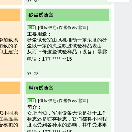
07-30
的变化，以及对内部乘员的保护能
11）试验压力：0~100MPa
100公
力。
12）溶解氧范围：0~20ppm
而风洞实
技术
参数
：
砂尘试验室
出每小时
1）温度：-5℃～+50℃。
辆在这种
2）湿度：≤95%RH
[供应信息/仪器仪表/北京]
图1
3）大气压力：100±0.5 kPa。
主要用途：
将内部温
4）空气滤清器进气净化：50m3/h-1
学加载系
砂尘试验室由风机推动一定浓度的砂
试车辆
0000m3/h范围内的空气滤清器进气
加载的多
尘以一定的流速吹过试验样品表面,
度以下，
压力、湿度和温度控制。
和土建完
从而评价这些试验样品（设备）暴露
为氖灯不
5）模拟碰撞速度在<180km/h
跨环境舱
于干砂或充满尘土的大气作用下防御
电话：177 **** **15
冷的水雾
内部进行
尘埃微粒渗透效应的能力、防御砂砾
验室内的
现低温、
的磨蚀或阻塞效应的能力及能否储存
光滑。
07-28
温度的耦
和运行的能力。
风洞，设
技术参数
：
可自动调
尺寸：定制
淋雨试验室
在任意风
验件提供
气流速度：<80m/s
降雨雨滴
拟真实实
连续、周期吹尘任意选择时间设定
[供应信息/仪器仪表/北京]
图1
雨设备的
砂尘浓度：2kg/m3
简介：
环境中，
砂尘用量：2kg/ m3~4kg/ m3
拟不同地
众所周知，军用设备无论是处于工作
自然环
砂尘粒径：1～10um（粒径≤5um占
在高温高
状态还是贮存状态，它们都将不同程
×6m
低湿、盐
50%以上）
合模拟的
度地受到各种水的影响，其中受淋雨
,气流偏角
覆冰、风
试验用尘：干燥滑石粉、硅酸盐水
及物种多
影响最为常见，有些设备虽然有防雨