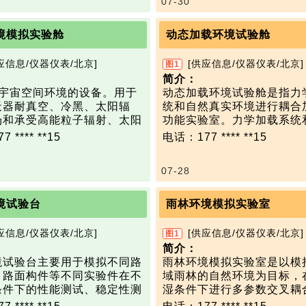
07-30
（101~42kPa），试验条
降雨、降雪等。
管路设计压力：4.0 MPa
维持精度±0.5kPa；
逆流狂风：当风速达到每小时
模拟海拔高度0m~6500m的
里时，人就已经无法站稳，
境模拟实验舱
动态加载环境试验舱
（常温~-40℃），试验条件
验室内庞大的风扇却能模拟
持精度±2℃；
265公里的飓风，以测试车
应信息/仪器仪表/北京]
[供应信息/仪器仪表/北京]
图1
足发动机最大排气量（标准大
极端天气下的性能及表现。
简介：
），发动机试验时进排气气流
极端寒冷：风洞实验室可以
拟宇宙空间环境的设备。用于
动态加载环境试验舱是指力
于稳定流量的3%，系统不漏
度降至零下40摄氏度，以测
天器耐真空、冷黑、太阳辐
统和自然真实环境进行耦合
的加热系统。当温度降至零
场和承受高能粒子辐射、太阳
功能实验室。力学加载系统
境模拟设备能够长期承受发动
设备会切换至“冷光源”，因
流星体等的能力。
成的反力槽连接在一起，横
 **** **15
电话：177 **** **15
度450℃的工作条件；
能抗霜。在低于零度时，预
真空环境模拟器。用以模拟真
外部，但作动器伸入环境舱
境模拟设备在发动机变工况工
会迅速结成冰雪，而风洞实
和太阳辐射 3项宇宙空间基
力学加载。同时环境舱可实
下实现自动调节，压力参数具
金属地板也会像溜冰场一样
07-28
，用于进行航天器的热真空试
高温等环境，可模拟力学+
稳定性，稳定时间不超过1分
我司环境风洞采用敞口直流
平衡试验。
合试验。
有智能可移动式淋雨装置，
间动力学模拟器。大型低真空
功能：
境试验台
雨林环境模拟实验室
排气压力温度一致，差值小于
节雨滴大小、雨量大小，可
统。
1）反力架系统：主要为实
Pa，温差小于1℃，但排气不控
速条件下实现对降雨大小、
间组合环境模拟器。模拟的环
动态/静态力学加载，可模
应信息/仪器仪表/北京]
[供应信息/仪器仪表/北京]
图1
。
大小的模拟，可实现风挡除
太阳辐射、紫外线、电子、质
验件所受力情况。
简介：
性能考核。
阳风、极高真空、冷热交变、
2）环境试验舱：在封闭的
境试验台主要用于模拟不同路
雨林环境模拟实验室是以模
技术参数：
体等，用于对航天器零部件和
可模拟实验室所承受的真实
、路面构件等不同实验件在不
域雨林的自然环境为目标，
风洞尺寸：30.55m×9.15m
研究与检验试验。
境，如高温、低温、高湿、
条件下的性能测试、稳定性测
湿条件下进行多参数交叉耦
风速范围：20m/s～80m/s
:
雾/盐水浸泡、淋雨、降雪/
靠性测试，为路面材料及构件
实验室，主要用于雨林生态
≤0.5°