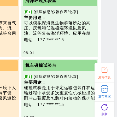
海洋环境实验室
设备的高
深海提供技术支撑。
试实验。
技术参数：
[供应信息/仪器仪表/北京]
图1
学、高原
海水控温：-10℃～20℃
主要用途：
模拟深度：0～12000m
节来自气
可以模拟深海微生物群落所处的高
模拟压力：常压～120MPa
力、流
压、厌氧和低温极端环境以及风、
用户要求
试验台用
浪、流等复杂海洋环境。应用在船
中模拟不
舶、航海等海上恶劣环境试验模拟和
电话：177 **** **15
0m
引气、风
深海微生物的相关研究。
空调设备
技术参数
：
08-01
客舱供
1）可根据要求量身定做或根据现场
kPa
低温环境
情况指定
,压力：0
2）温度范围：-2℃～200℃
机车碰撞试验台
3）控制精度：±1℃
a；
4）湿度范围：95%～98%RH
[供应信息/仪器仪表/北京]
图1
发布信息
kPa/
5）控制精度：±7%RH
主要用途：
范围内可以
6）盐度范围：10‰～45‰，PH范
环境下人
碰撞试验是用于评定运输包装件在运
围：4~9
调节设
输过程中承受多次重复性机械碰撞的
7）盐雾范围：国标
发布商家
及风道设
耐冲击强度及包装对内装物的保护能
，在40℃
8）风速：10m/s
系统之间
力的实验，它既可作为单项试验，也
电话：177 **** **15
选择和控
9）其他技术参数根据具体实验要求
的自然环
可以作为一系列试验的组成部分，以
确定
、气流、
此来评定机车发生碰撞后对自身结构
刷新
/h；
10）模拟深度：0~12000m